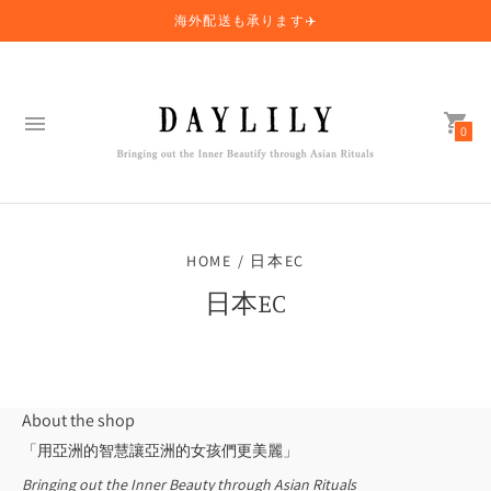
海外配送も承ります✈️
0
HOME / 日本EC
日本EC
About the shop
「用亞洲的智慧讓亞洲的女孩們更美麗」
Bringing out the Inner Beauty through Asian Rituals