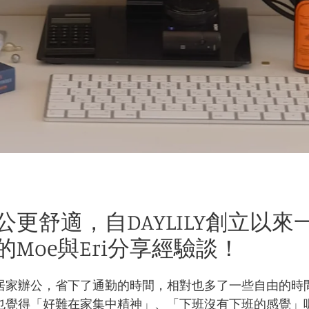
公更舒適，自DAYLILY創立以來
Moe與Eri分享經驗談！
居家辦公，省下了通勤的時間，相對也多了一些自由的時
也覺得「好難在家集中精神」、「下班沒有下班的感覺」