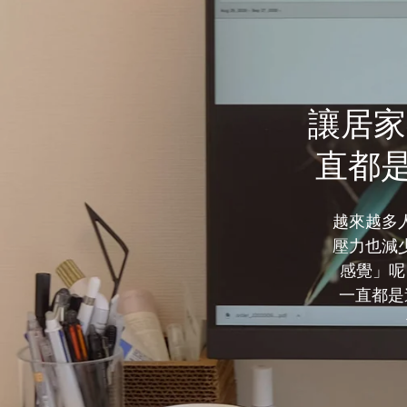
讓居家
直都是
越來越多
壓力也減
感覺」呢
一直都是