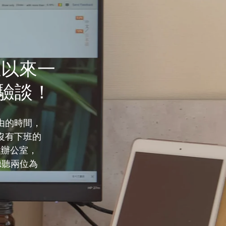
立以來一
經驗談！
由的時間，
沒有下班的
置辦公室，
聽聽兩位為
！