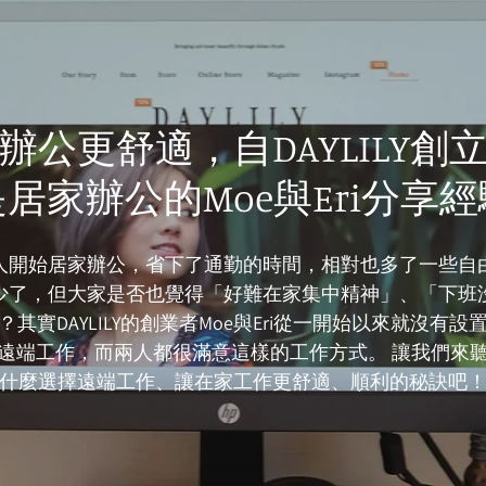
辦公更舒適，自DAYLILY創
居家辦公的Moe與Eri分享
人開始居家辦公，省下了通勤的時間，相對也多了一些自
少了，但大家是否也覺得「好難在家集中精神」、「下班
？其實DAYLILY的創業者Moe與Eri從一開始以來就沒有設
遠端工作，而兩人都很滿意這樣的工作方式。 讓我們來
什麼選擇遠端工作、讓在家工作更舒適、順利的秘訣吧