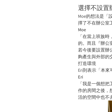
選擇不設
Moe的想法是
擇了不在辦公室
Moe
「在當上班族時
的。而且『辦公
若今後要設置辦
夠產生與外部的
打造環境
Eri則表示「本
Eri
「我是一個想把
作的房間之後，
活的空間中也不