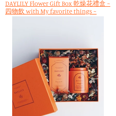
DAYLILY Flower Gift Box 乾燥花禮盒 ~
四物飲 with My favorite things ~