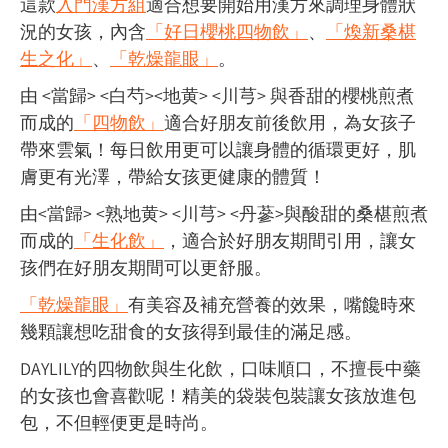
這款
入門漢方組
適合想要開始用漢方來調理身體狀
況的女孩，內含
「好日櫻桃四物飲」
、
「煥新桑椹
生之化」
、
「乾燥龍眼」
。
由 <當歸> <白芍><地黄> <川芎> 與香甜的櫻桃煎煮
而成的
「四物飲」
適合好朋友前後飲用，為女孩子
帶來雲氣！每日飲用更可以讓身體的循環更好，肌
膚更有光澤，帶給女孩更健康的體質！
由<當歸> <熟地黄> <川芎> <丹蔘>與酸甜的桑椹煎煮
而成的
「生化飲」
，適合於好朋友期間引用，讓女
孩們在好朋友期間可以更舒服。
「乾燥龍眼」
有美容及補充營養的效果，嘴饞時來
幾顆讓想吃甜食的女孩得到最佳的滿足感。
DAYLILY的四物飲與生化飲，口味順口，不擅長中藥
的女孩也會喜歡呢！精美的袋裝包裝讓女孩放進包
包，不但輕便更是時尚。