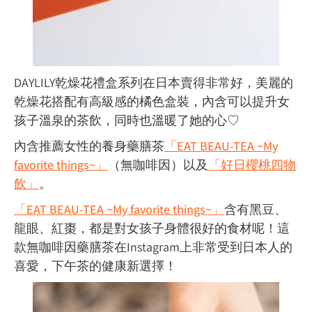
DAYLILY
乾燥花禮盒系列在日本賣得非常好，美麗的
乾燥花搭配有高級感的橘色盒裝，內含可以提升女
孩子溫泉的茶飲，同時也溫暖了她的心♡
內含推薦女性的養身藥膳茶
「EAT BEAU-TEA ~My
favorite things~」
（無咖啡因）
以及
「好日櫻桃四物
飲」
。
「EAT BEAU-TEA ~My favorite things~」
含有黑豆、
龍眼、紅棗，都是對女孩子身體很好的食材呢！這
款無咖啡因藥膳茶在Instagram上非常受到日本人的
喜愛，下午茶的健康新選擇！