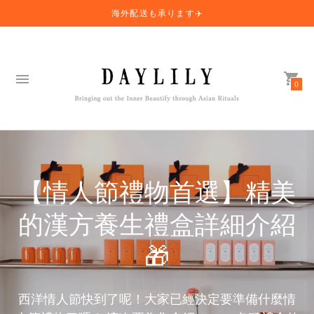
海外配送も承ります✈️
0
【情人節禮物首選】精美
的漢方養生禮盒詳細介紹
🎁
西洋情人節快到了呢！大家已經決定要準備什麼情