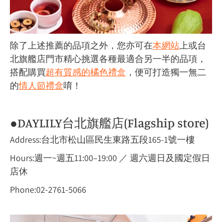
除了上述推薦的品項之外，您亦可在
本網站
上或台
北旗艦店門市精心挑選各種最適合另一半的品項，
搭配購買
超有質感的橘色禮盒
，便可打造獨一無二
的
情人節禮盒
唷！
●DAYLILY
台北旗艦店(Flagship store)
Address:
台北市松山區民生東路五段165-1號一樓
Hours:週
一~週五
11:00–19:00 ／ 週六週日及國定假日
店休
Phone:0
2-2761-5066